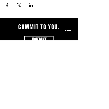
COMMIT TO YOU.
KONTAKT
Impressum
|
AGB's
|
Datenschutzerklärung
|
Öffnungszeiten
© 2023 by Health Essence