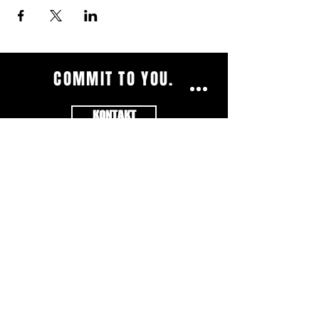
COMMIT TO YOU.
KONTAKT
Impressum
|
AGB's
|
Datenschutzerklärung
|
Öffnungszeiten
© 2023 by Health Essence